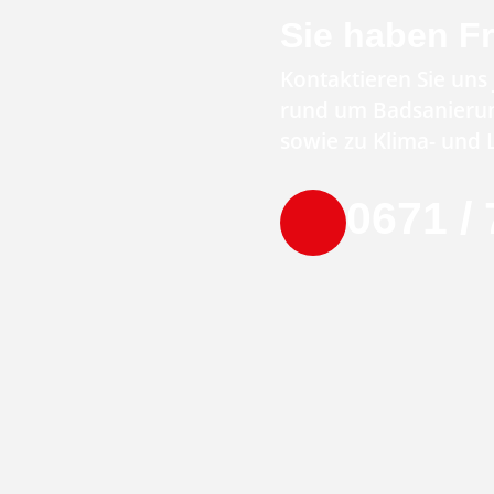
Sie haben F
Kontaktieren Sie uns 
rund um Badsanierun
sowie zu Klima- und 
0671 / 