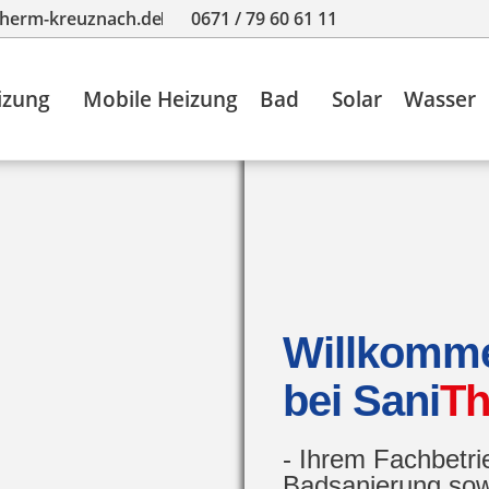
therm-kreuznach.de
0671 / 79 60 61 11
izung
Mobile Heizung
Bad
Solar
Wasser
Willkomm
bei Sani
T
- Ihrem Fachbetri
Badsanierung sow